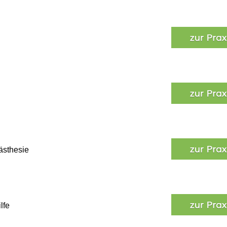
nästhesie
lfe